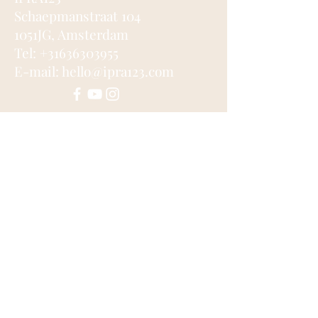
Schaepmanstraat 104
1051JG, Amsterdam
Tel: +31636303955
E-mail: hello@ipra123.com
Verzenden