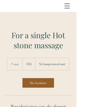
For a single Hot
stone massage
€55
1 uur
1
€55
Schaepmanstraat
u
u
Nu boeken
Beschrijving van de dienst