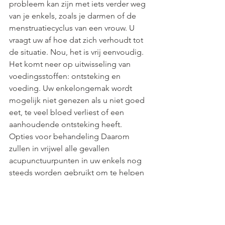
probleem kan zijn met iets verder weg 
van je enkels, zoals je darmen of de 
menstruatiecyclus van een vrouw. U 
vraagt ​​uw af hoe dat zich verhoudt tot 
de situatie. Nou, het is vrij eenvoudig. 
Het komt neer op uitwisseling van 
voedingsstoffen: ontsteking en 
voeding. Uw enkelongemak wordt 
mogelijk niet genezen als u niet goed 
eet, te veel bloed verliest of een 
aanhoudende ontsteking heeft.
Opties voor behandeling Daarom 
zullen in vrijwel alle gevallen 
acupunctuurpunten in uw enkels nog 
steeds worden gebruikt om te helpen 
bij het genezingsproces. We kunnen 
echter ook extra punten op andere 
gebieden gebruiken om het probleem 
zelf aan te pakken en uw algehele 